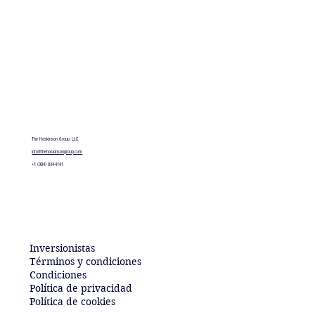
The Hoskinson Group, LLC.
info@thehoskinsongroup.com​
+1 (904) 834-4141
Inversionistas
Términos y condiciones
Condiciones
Política de privacidad
Política de cookies