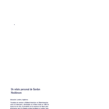
Un relato personal de Gordon
Hoskinson:
Ubicación: Londres, Inglaterra​
“Acababa de nombrar a Midland Industries en Walverhampton
como mi fabricante y distribuidor en el Reino Unido en 1960. En
marzo de ese año, el presidente de la empresa me llamó para
informarme que mi máquina estaba instalada en Londres para