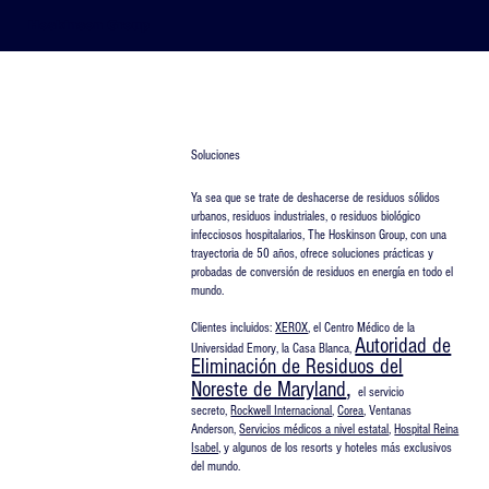
Hoskinson Group
Soluciones
Ya sea que se trate de deshacerse de residuos sólidos
urbanos, residuos industriales, o residuos biológico
infecciosos hospitalarios, The Hoskinson Group, con una
trayectoria de 50 años, ofrece soluciones prácticas y
probadas de conversión de residuos en energía en todo el
mundo.
​Clientes incluidos:
XEROX
, el Centro Médico de la
Autoridad de
Universidad Emory, la Casa Blanca,
Eliminación de Residuos del
,
Noreste de Maryland
el servicio
secreto,
Rockwell Internacional
,
Corea
, Ventanas
Anderson,
Servicios médicos a nivel estatal
,
Hospital Reina
Isabel,
y algunos de los resorts y hoteles más exclusivos
del mundo.